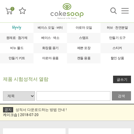
0
베이스 오일 · 버터
아로마 오일
허브 · 천연분말
원재료 · 첨가제
베이스 · 색소
스탬프
만들기 도구
비누 몰드
화장품 용기
예쁜 포장
스티커
만들기 키트
아로마 용품
캔들 용품
할인 상품
제품 시험성적서 열람
글쓰기
검색
공지
성적서 다운로드하는 방법 안내 !
케이크솝 | 2018-07-20