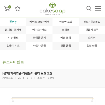
0
베이스 오일 · 버터
아로마 오일
허브 · 천연분말
원재료 · 첨가제
베이스 · 색소
스탬프
만들기 도구
비누 몰드
화장품 용기
예쁜 포장
스티커
만들기 키트
아로마 용품
캔들 용품
할인 상품
뉴스&이벤트
[공지] 케이크솝 직원들의 권리 보호 요청
케이크솝
|
2018-10-19
|
조회수 13298