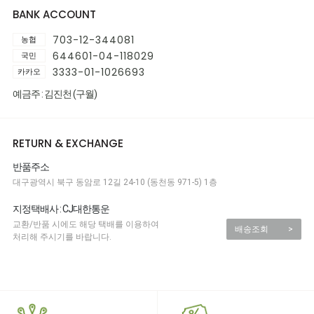
BANK ACCOUNT
703-12-344081
농협
644601-04-118029
국민
3333-01-1026693
카카오
예금주 : 김진천 (구월)
RETURN & EXCHANGE
반품주소
대구광역시 북구 동암로 12길 24-10 (동천동 971-5) 1층
지정택배사 : CJ대한통운
교환/반품 시에도 해당 택배를 이용하여
배송조회
>
처리해 주시기를 바랍니다.