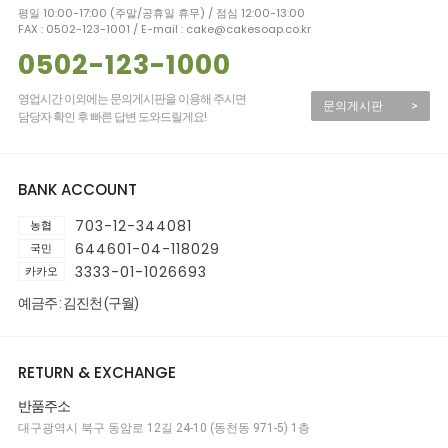
평일 10:00-17:00 (주말/공휴일 휴무) / 점심 12:00-13:00
FAX : 0502-123-1001 / E-mail : cake@cakesoap.co.kr
0502-123-1000
영업시간 이외에는 문의게시판을 이용해 주시면
문의게시판
>
담당자 확인 후 빠른 답변 도와드릴게요!
BANK ACCOUNT
703-12-344081
농협
644601-04-118029
국민
3333-01-1026693
카카오
예금주 : 김진천 (구월)
RETURN & EXCHANGE
반품주소
대구광역시 북구 동암로 12길 24-10 (동천동 971-5) 1층