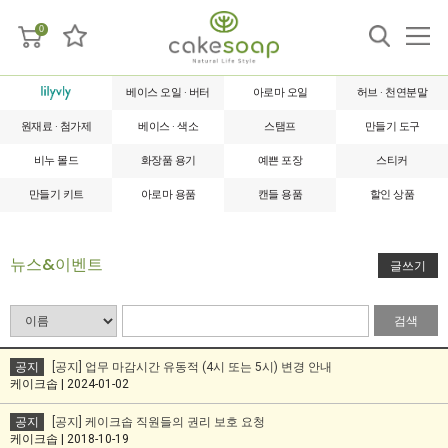
0
베이스 오일 · 버터
아로마 오일
허브 · 천연분말
원재료 · 첨가제
베이스 · 색소
스탬프
만들기 도구
비누 몰드
화장품 용기
예쁜 포장
스티커
만들기 키트
아로마 용품
캔들 용품
할인 상품
뉴스&이벤트
글쓰기
검색
공지
[공지] 업무 마감시간 유동적 (4시 또는 5시) 변경 안내
케이크솝 | 2024-01-02
공지
[공지] 케이크솝 직원들의 권리 보호 요청
케이크솝 | 2018-10-19