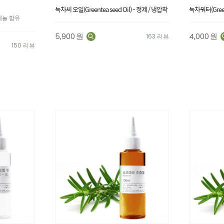
녹차씨 오일(Greentea seed Oil) - 정제 / 냉압착
녹차워터(Green
페놀 함유
5,900
원
4,000
원
163 리뷰
150 리뷰