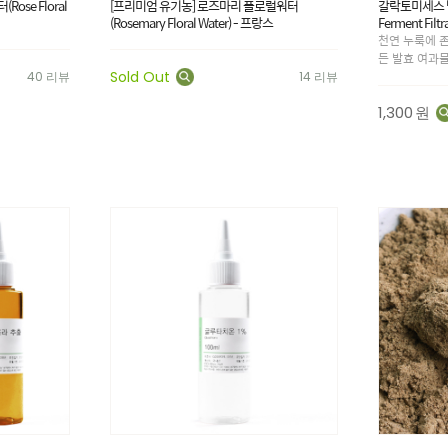
ose Floral
[프리미엄 유기농] 로즈마리 플로럴워터
갈락토미세스 발
(Rosemary Floral Water) - 프랑스
Ferment Filtra
천연 누룩에 
든 발효 여과
Sold Out
40 리뷰
14 리뷰
1,300
원