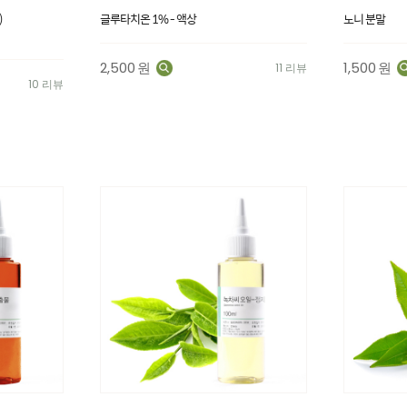
)
글루타치온 1% - 액상
노니 분말
2,500
원
1,500
원
11 리뷰
10 리뷰