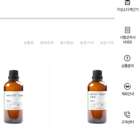
가성소다계산기
시험성적서
MSDS
상품명
판매순위
많이본순
높은가격
낮은가격
신상품
상품문의
계좌안내
고객센터