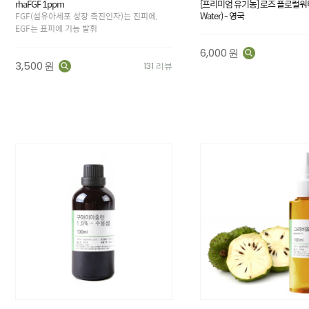
rhaFGF 1ppm
[프리미엄 유기농] 로즈 플로럴워터(R
Water) - 영국
FGF(섬유아세포 성장 촉진인자)는 진피에,
EGF는 표피에 기능 발휘
6,000
원
3,500
원
131 리뷰