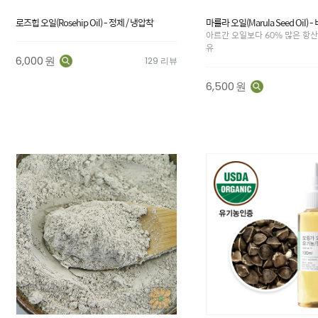
로즈힙 오일(Rosehip Oil) - 정제 / 냉압착
마룰라 오일(Marula Seed Oil) 
아르간 오일보다 60% 많은 항산
유
6,000
원
129 리뷰
6,500
원