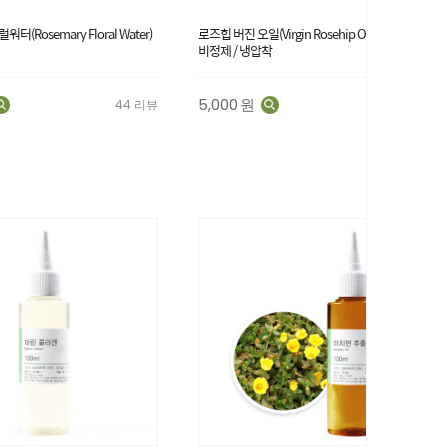
(Rosemary Floral Water)
로즈힙 버진 오일(Virgin Rosehip Oil) - 유기농 /
비정제 / 냉압착
5,000
원
44 리뷰
132 리뷰