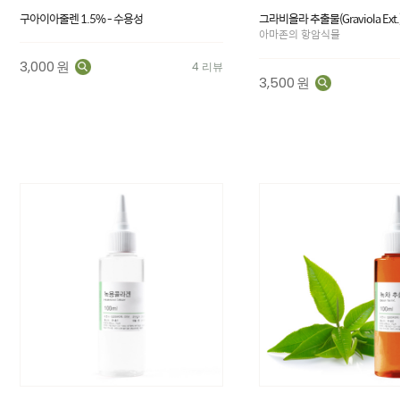
구아이아줄렌 1.5% - 수용성
그라비올라 추출물(Graviola Ext.
아마존의 항암식물
3,000
원
4 리뷰
3,500
원