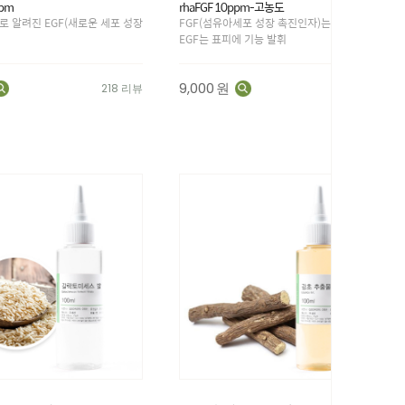
ppm
rhaFGF 10ppm-고농도
로 알려진 EGF(새로운 세포 성장
FGF(섬유아세포 성장 촉진인자)는 진피에,
EGF는 표피에 기능 발휘
9,000
원
218 리뷰
127 리뷰