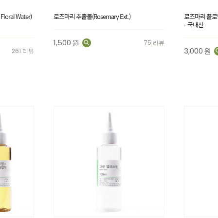
ral Water)
로즈마리 추출물(Rosemary Ext.)
로즈마리 플로럴워터
- 국내산
1,500
원
75 리뷰
3,000
원
261 리뷰