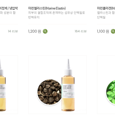
- 비정제 / 냉압착
마린엘라스틴(Marine Elastin)
마린콜라겐(Mari
화 성분이 함
피부의 결합조직에 존재하는 섬유상 단백질로
엘라스틴과 함
탄력유지
단백질
1,200
원
1,100
원
14 리뷰
164 리뷰