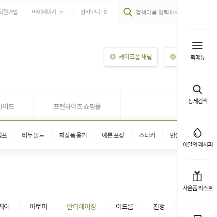
회원가입
마이페이지
장바구니
0
케이크솝 채널
이용안내
퀵메뉴
상세검색
가이드
프랜차이즈 쇼핑몰
탬프
비누 몰드
화장품 용기
예쁜 포장
스티커
만들기 키트
이달의 레시피
사은품 리스트
케어
아토피
안티에이징
여드름
진정
헤어