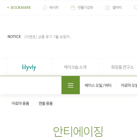
레시피
만들기강좌
갤러리
+
BOOKMARK
[이벤트] 2026' 여름 추천 아이...
[공지] 업무 마감시간 유동적 (4...
[공지] 케이크솝 직원들의 권리...
[이벤트] 상품 후기 7월 당첨자...
NOTICE
[이벤트] 상품 후기 6월 당첨자...
[이벤트] 2026' 여름 추천 아이...
[공지] 업무 마감시간 유동적 (4...
케이크솝 소개
화장품 연구소
도매쇼핑몰 솝프로
베이스 오일 / 버터
아로마 오
아로마 용품
캔들 용품
안티에이징