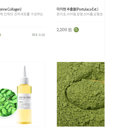
ne Collagen)
마치현 추출물(Portulaca Ext.)
께 인체의 진피세포를 구성하는
돈이초,서치형,장명,쇠비름,오행초
2,200
원
30 리뷰
184 리뷰