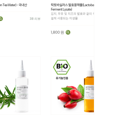
 Tea Water) - 국내산
락토바실러스 발효용해물(Lactobacillus
Ferment Lysate)
김치, 우유 및 치즈의 발효와 같이 식품 전반에
걸쳐 사용되는 미생물
38 리뷰
1,800
원
23 리뷰