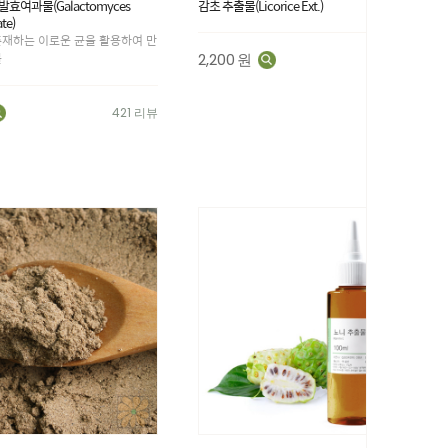
효여과물(Galactomyces
감초 추출물(Licorice Ext.)
te)
존재하는 이로운 균을 활용하여 만
물
2,200
원
89 리뷰
421 리뷰