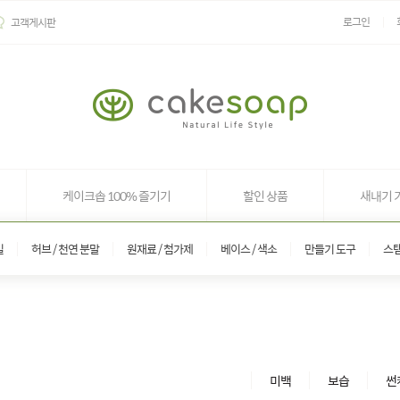
로그인
고객게시판
케이크솝 100% 즐기기
할인 상품
새내기 
일
허브 / 천연 분말
원재료 / 첨가제
베이스 / 색소
만들기 도구
스
미백
보습
썬