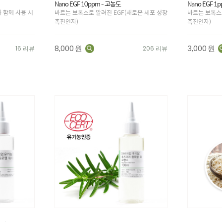
Nano EGF 10ppm - 고농도
Nano EGF 1
와 함께 사용 시
바르는 보톡스로 알려진 EGF(새로운 세포 성장
바르는 보톡스
촉진인자)
촉진인자)
8,000
원
3,000
원
16 리뷰
206 리뷰