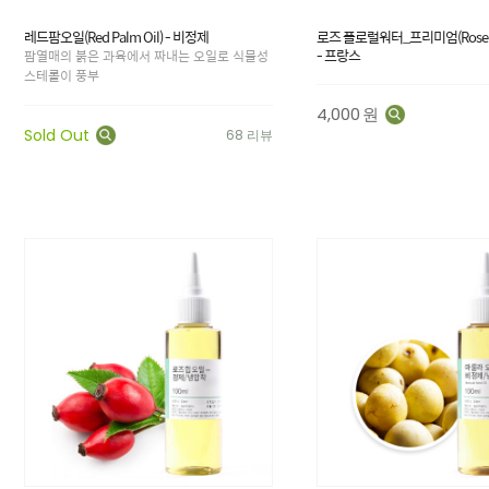
레드팜오일(Red Palm Oil) - 비정제
로즈 플로럴워터_프리미엄(Rose Flo
- 프랑스
팜열매의 붉은 과육에서 짜내는 오일로 식물성
스테롤이 풍부
4,000
원
Sold Out
68 리뷰