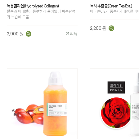
녹용콜라겐(Hydrolyzed Collagen)
녹차 추출물(Green Tea Ext.)
칼슘과 미네랄이 풍부하게 들어있어 피부탄력
비타민C,E가 풍부/ 카테킨,폴리
과 보습에 도움
2,200
원
2,900
원
21 리뷰