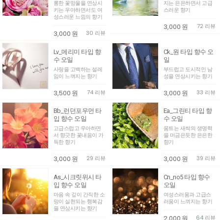
롱한 꽃망울을 연상시
지는 은은하면서 고급
키는 우아하면서도 여
스러운 향기
성스러운 느낌의 향기
3,000
원
72 리뷰
3,000
원
30 리뷰
Lv_메리미 타입 향
Ck_원 타입 향수 오
수 오일
일
사랑을 고백하는 설레
부드럽고 도시적인 남
임이 느껴지는 향기
성을 연상시키는 향기
3,500
원
74 리뷰
3,000
원
33 리뷰
Bb_런던포우먼 타
Ea_그린티 타입 향
입 향수 오일
수 오일
고급스럽고 우아하면
움트는 새싹의 생명력
서 향긋한 꽃내음이 가
을 머금은듯한 은은한
득한 향기
향기
3,000
원
29 리뷰
3,000
원
39 리뷰
As_시크릿위시 타
Cn_no5 타입 향수
입 향수 오일
오일
마음 속 깊이 간직한 소
여성스러움과 고급스
망이 실현되는 행복감
러움이 느껴지는 향기
을 연상시키는 향기
2,000
원
64 리뷰