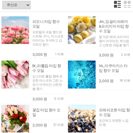
피오니 타입 향수
Jm_잉글리쉬페어
오일
&프리지아 타입 향
수 오일
프로럴과 과일 향으로
시작해, 우디, 머스크로
잘 익은 배와 프리지아
이어지는 우아하고 감
향이 어우러진, 부드럽
각적인 향기
고 산뜻한 과일꽃 향기
3,000
원
1 리뷰
3,000
원
2 리뷰
Br_라튤립 타입 향
Vs_아쿠아키스 타
수 오일
입 향수 오일
싱그러운 튤립 향에 은
2,000
원
18 리뷰
은한 머스크와 그린 노
트가 어우러진 산뜻한
봄 향기
3,000
원
0 리뷰
꽃집 타입 향수 오
프레쉬코튼 타입 향
일
수 오일
포근하고 따뜻한 느낌
2,000
원
21 리뷰
의 향