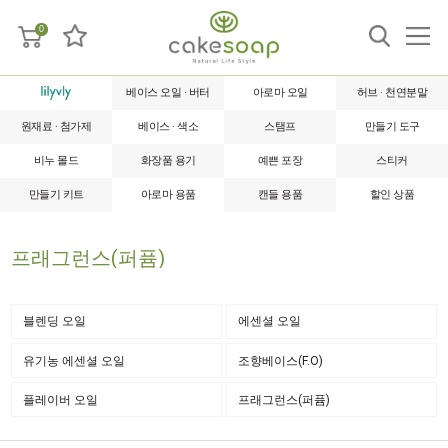
0
베이스 오일 · 버터
아로마 오일
허브 · 천연분말
원재료 · 첨가제
베이스 · 색소
스탬프
만들기 도구
비누 몰드
화장품 용기
예쁜 포장
스티커
만들기 키트
아로마 용품
캔들 용품
할인 상품
프래그런스(퍼퓸)
블렌딩 오일
에센셜 오일
유기농 에센셜 오일
조향베이스(F.O)
플레이버 오일
프래그런스(퍼퓸)