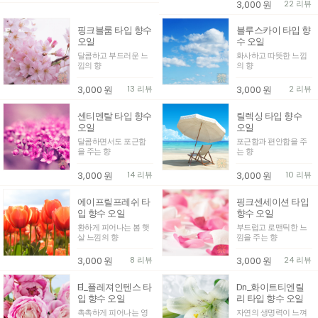
3,000
원
22 리뷰
핑크블룸 타입 향수
블루스카이 타입 향
오일
수 오일
달콤하고 부드러운 느
화사하고 따뜻한 느낌
낌의 향
의 향
3,000
원
13 리뷰
3,000
원
2 리뷰
센티멘탈 타입 향수
릴렉싱 타입 향수
오일
오일
달콤하면서도 포근함
포근함과 편안함을 주
을 주는 향
는 향
3,000
원
14 리뷰
3,000
원
10 리뷰
에이프릴프레쉬 타
핑크센세이션 타입
입 향수 오일
향수 오일
환하게 피어나는 봄 햇
부드럽고 로맨틱한 느
살 느낌의 향
낌을 주는 향
3,000
원
8 리뷰
3,000
원
24 리뷰
El_플레져인텐스 타
Dn_화이트티엔릴
입 향수 오일
리 타입 향수 오일
촉촉하게 피어나는 영
자연의 생명력이 느껴