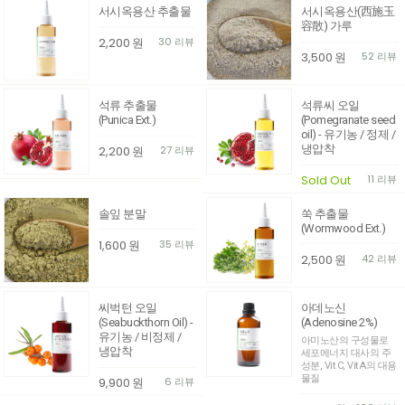
서시옥용산 추출물
서시옥용산(西施玉
容散) 가루
2,200
원
30 리뷰
3,500
원
52 리뷰
석류 추출물
석류씨 오일
(Punica Ext.)
(Pomegranate seed
oil) - 유기농 / 정제 /
냉압착
2,200
원
27 리뷰
Sold Out
11 리뷰
솔잎 분말
쑥 추출물
(Wormwood Ext.)
1,600
원
35 리뷰
2,500
원
42 리뷰
씨벅턴 오일
아데노신
(Seabuckthorn Oil) -
(Adenosine 2%)
유기농 / 비정제 /
아미노산의 구성물로
냉압착
세포에너지 대사의 주
성분, Vit C, Vit A의 대용
물질
9,900
원
6 리뷰