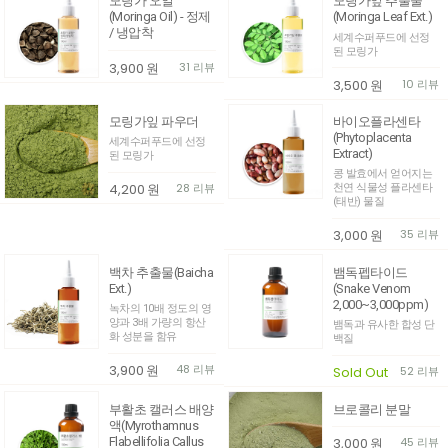
모링가 오일
모링가잎 추출물
(Moringa Oil) - 정제
(Moringa Leaf Ext.)
/ 냉압착
세계수퍼푸드에 선정
된 모링가
3,900
원
31 리뷰
3,500
원
10 리뷰
모링가잎 파우더
바이오플라센타
(Phytoplacenta
세계수퍼푸드에 선정
Extract)
된 모링가
콩 발효에서 얻어지는
4,200
원
28 리뷰
천연 식물성 플라센타
(태반) 물질
3,000
원
35 리뷰
백차 추출물(Baicha
뱀독펩타이드
Ext.)
(Snake Venom
2,000~3,000ppm)
녹차의 10배 정도의 영
양과 3배 가량의 항산
뱀독과 유사한 합성 단
화 성분을 함유
백질
3,900
원
48 리뷰
Sold Out
52 리뷰
부활초 캘러스 배양
브로콜리 분말
액(Myrothamnus
Flabellifolia Callus
3,000
원
45 리뷰