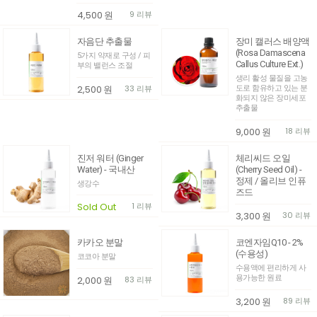
4,500
원
9 리뷰
자음단 추출물
장미 캘러스 배양액
(Rosa Damascena
5가지 약재로 구성 / 피
Callus Culture Ext.)
부의 밸런스 조절
생리 활성 물질을 고농
2,500
원
33 리뷰
도로 함유하고 있는 분
화되지 않은 장미세포
추출물
9,000
원
18 리뷰
진저 워터 (Ginger
체리씨드 오일
Water) - 국내산
(Cherry Seed Oil) -
정제 / 올리브 인퓨
생강수
즈드
Sold Out
1 리뷰
3,300
원
30 리뷰
카카오 분말
코엔자임Q10 - 2%
(수용성)
코코아 분말
수용액에 편리하게 사
용가능한 원료
2,000
원
83 리뷰
3,200
원
89 리뷰