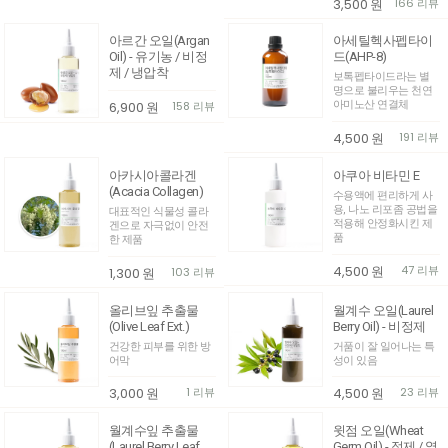
3,500
원
166 리뷰
아르간 오일(Argan
아세틸헥사펩타이
Oil) - 유기농 / 비정
드(AHP-8)
제 / 냉압착
보톡펩타이드라는 별
명으로 불리우는 천연
6,900
원
158 리뷰
아미노산 연결체
4,500
원
191 리뷰
아카시아콜라겐
아쿠아 비타민 E
(Acacia Collagen)
수용액에 편리하게 사
용, 나노 리포좀 공법을
대표적인 식물성 콜라
적용해 안정화시킨 제
겐으로 자극없이 안전
품
한 제품
4,500
원
47 리뷰
1,300
원
103 리뷰
올리브잎 추출물
월계수 오일(Laurel
(Olive Leaf Ext.)
Berry Oil) - 비정제
건강한 피부를 위한 방
거품이 잘 일어나는 특
어막
성이 있음
3,000
원
1 리뷰
4,500
원
23 리뷰
월계수잎 추출물
윗점 오일(Wheat
(Laurel Berry Leaf
Germ Oil) - 정제 / 열