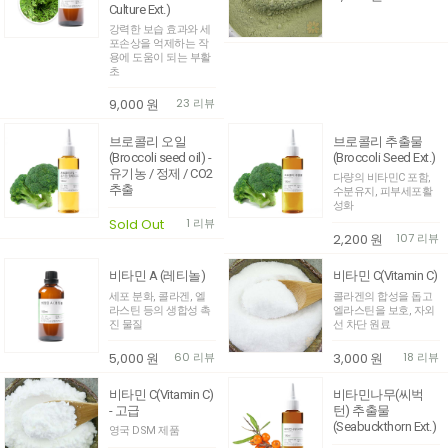
Culture Ext.)
강력한 보습 효과와 세
포손상을 억제하는 작
용에 도움이 되는 부활
초
9,000
원
23 리뷰
브로콜리 오일
브로콜리 추출물
(Broccoli seed oil) -
(Broccoli Seed Ext.)
유기농 / 정제 / CO2
다량의 비타민C 포함,
추출
수분유지, 피부세포활
성화
Sold Out
1 리뷰
2,200
원
107 리뷰
비타민 A (레티놀)
비타민 C(Vitamin C)
세포 분화, 콜라겐, 엘
콜라겐의 합성을 돕고
라스틴 등의 생합성 촉
엘라스틴을 보호, 자외
진 물질
선 차단 원료
5,000
원
60 리뷰
3,000
원
18 리뷰
비타민 C(Vitamin C)
비타민나무(씨벅
- 고급
턴) 추출물
(Seabuckthorn Ext.)
영국 DSM 제품