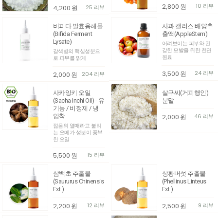
2,800
원
10 리뷰
4,200
원
25 리뷰
비피다 발효용해물
사과 캘러스 배양추
(Bifida Ferment
출액(AppleStem)
Lysate)
어려보이는 피부와 건
강한 모발을 위한 천연
갈색병의 핵심성분으
원료
로 피부를 맑게
3,500
원
24 리뷰
2,000
원
204 리뷰
사카잉키 오일
살구씨(거피행인)
(Sacha Inchi Oil) - 유
분말
기농 / 비정제 / 냉
압착
2,000
원
46 리뷰
젊음의 열매라고 불리
는 오메가 성분이 풍부
한 오일
5,500
원
15 리뷰
삼백초 추출물
상황버섯 추출물
(Saururus Chinensis
(Phellinus Linteus
Ext.)
Ext.)
2,200
원
12 리뷰
2,500
원
9 리뷰