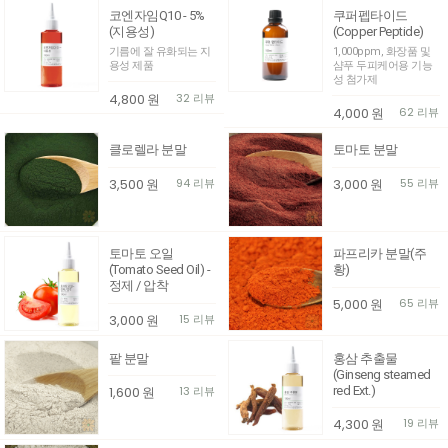
코엔자임Q10 - 5%
쿠퍼펩타이드
(지용성)
(Copper Peptide)
기름에 잘 유화되는 지
1,000ppm, 화장품 및
용성 제품
샴푸 두피케어용 기능
성 첨가제
4,800
원
32 리뷰
4,000
원
62 리뷰
클로렐라 분말
토마토 분말
3,500
원
94 리뷰
3,000
원
55 리뷰
토마토 오일
파프리카 분말(주
(Tomato Seed Oil) -
황)
정제 / 압착
5,000
원
65 리뷰
3,000
원
15 리뷰
팥 분말
홍삼 추출물
(Ginseng steamed
red Ext.)
1,600
원
13 리뷰
4,300
원
19 리뷰