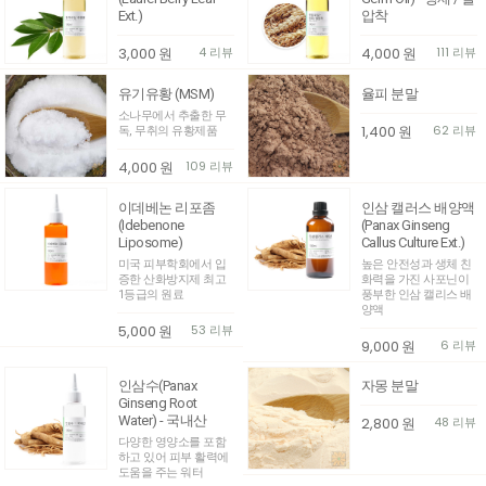
Ext.)
압착
3,000
원
4 리뷰
4,000
원
111 리뷰
유기유황 (MSM)
율피 분말
소나무에서 추출한 무
1,400
원
62 리뷰
독, 무취의 유황제품
4,000
원
109 리뷰
이데베논 리포좀
인삼 캘러스 배양액
(Idebenone
(Panax Ginseng
Liposome)
Callus Culture Ext.)
미국 피부학회에서 입
높은 안전성과 생체 친
증한 산화방지제 최고
화력을 가진 사포닌이
1등급의 원료
풍부한 인삼 캘리스 배
양액
5,000
원
53 리뷰
9,000
원
6 리뷰
인삼수(Panax
자몽 분말
Ginseng Root
Water) - 국내산
2,800
원
48 리뷰
다양한 영양소를 포함
하고 있어 피부 활력에
도움을 주는 워터