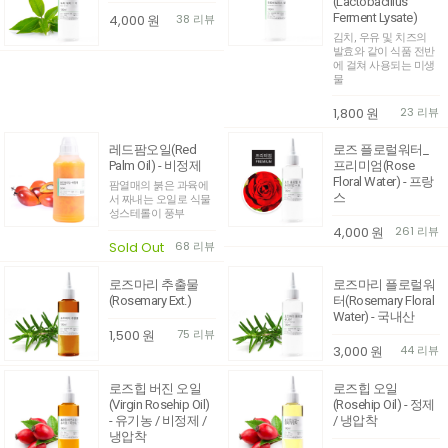
(Lactobacillus
Ferment Lysate)
4,000
원
38 리뷰
김치, 우유 및 치즈의
발효와 같이 식품 전반
에 걸쳐 사용되는 미생
물
1,800
원
23 리뷰
레드팜오일(Red
로즈 플로럴워터_
Palm Oil) - 비정제
프리미엄(Rose
Floral Water) - 프랑
팜열매의 붉은 과육에
스
서 짜내는 오일로 식물
성스테롤이 풍부
4,000
원
261 리뷰
Sold Out
68 리뷰
로즈마리 추출물
로즈마리 플로럴워
(Rosemary Ext.)
터(Rosemary Floral
Water) - 국내산
1,500
원
75 리뷰
3,000
원
44 리뷰
로즈힙 버진 오일
로즈힙 오일
(Virgin Rosehip Oil)
(Rosehip Oil) - 정제
- 유기농 / 비정제 /
/ 냉압착
냉압착