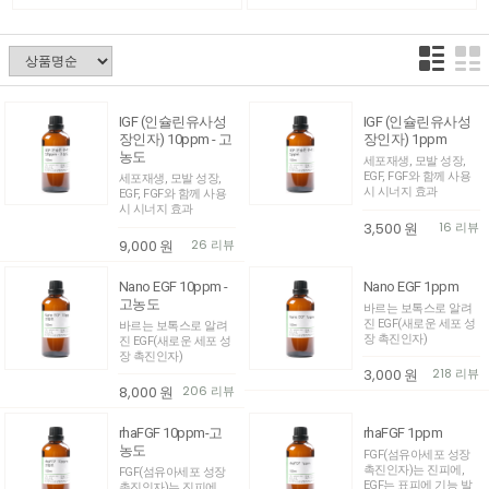
IGF (인슐린유사성
IGF (인슐린유사성
장인자) 10ppm - 고
장인자) 1ppm
농도
세포재생, 모발 성장,
EGF, FGF와 함께 사용
세포재생, 모발 성장,
시 시너지 효과
EGF, FGF와 함께 사용
시 시너지 효과
3,500
원
16 리뷰
9,000
원
26 리뷰
Nano EGF 10ppm -
Nano EGF 1ppm
고농도
바르는 보톡스로 알려
진 EGF(새로운 세포 성
바르는 보톡스로 알려
장 촉진인자)
진 EGF(새로운 세포 성
장 촉진인자)
3,000
원
218 리뷰
8,000
원
206 리뷰
rhaFGF 10ppm-고
rhaFGF 1ppm
농도
FGF(섬유아세포 성장
촉진인자)는 진피에,
FGF(섬유아세포 성장
EGF는 표피에 기능 발
촉진인자)는 진피에,