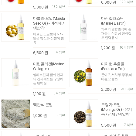
6,000
원
129 리뷰
5,000
원
132 리뷰
마룰라 오일(Marula
마린엘라스틴
Seed Oil) - 비정제 /
(Marine Elastin)
냉압착
피부의 결합조직에 존
재하는 섬유상 단백질
아르간 오일보다 60%
로 탄력유지
많은 항산화 성분이 함
유
1,200
원
164 리뷰
6,500
원
14 리뷰
마린콜라겐(Marine
마치현 추출물
Collagen)
(Portulaca Ext.)
엘라스틴과 함께 인체
돈이초,서치형,장명,쇠
의 진피세포를 구성하
비름,오행초
는 단백질
2,200
원
30 리뷰
1,100
원
184 리뷰
맥반석 분말
모링가 오일
(Moringa Oil) - 유기
농 / 정제 / 냉압착
1,000
원
5 리뷰
5,500
원
7 리뷰