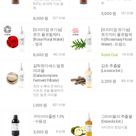
휘
EGF는 표피에 기능 발
휘
3,500
원
131 리뷰
9,000
원
127 리뷰
[프리미엄 유기농]
[프리미엄 유기농]
로즈 플로럴워터
로즈마리 플로럴워
(Rose Floral Water)
터(Rosemary Floral
- 영국
Water) - 프랑스
6,000
원
40 리뷰
Sold Out
14 리뷰
갈락토미세스 발효
감초 추출물
여과물
(Licorice Ext.)
(Galactomyces
Ferment Filtrate)
2,200
원
89 리뷰
천연 누룩에 존재하는
이로운 균을 활용하여
만든 발효 여과물
1,300
원
421 리뷰
구아이아줄렌 1.5%
그라비올라 추출물
- 수용성
(Graviola Ext.)
아마존의 항암식물
3,000
원
4 리뷰