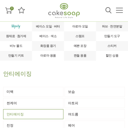
0
베이스 오일 · 버터
아로마 오일
허브 · 천연분말
원재료 · 첨가제
베이스 · 색소
스탬프
만들기 도구
비누 몰드
화장품 용기
예쁜 포장
스티커
만들기 키트
아로마 용품
캔들 용품
할인 상품
안티에이징
미백
보습
썬케어
아토피
안티에이징
여드름
진정
헤어