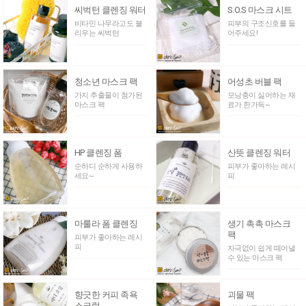
씨벅턴 클렌징 워터
S.O.S 마스크 시트
비타민 나무라고도 불
피부의 구조신호를 들
리우는 씨벅턴
어주세요!
청소년 마스크 팩
어성초 버블 팩
가지 추출물이 첨가된
모낭충이 싫어하는 재
마스크 팩
료가 한가득~
HP 클렌징 폼
산뜻 클렌징 워터
순하디 순하게 사용하
피부가 좋아하는 레시
세요~
피
마룰라 폼 클렌징
생기 촉촉 마스크
팩
피부가 좋아하는 레시
피
자극없이 쉽게 떼어낼
수 있는 마스크 팩
향긋한 커피 족욕
괴물 팩
스크럽