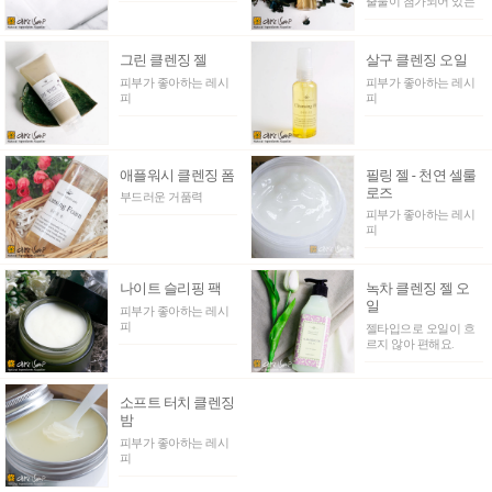
출물이 첨가되어 있는
그린 클렌징 젤
살구 클렌징 오일
피부가 좋아하는 레시
피부가 좋아하는 레시
피
피
애플워시 클렌징 폼
필링 젤 - 천연 셀룰
로즈
부드러운 거품력
피부가 좋아하는 레시
피
나이트 슬리핑 팩
녹차 클렌징 젤 오
일
피부가 좋아하는 레시
피
젤타입으로 오일이 흐
르지 않아 편해요.
소프트 터치 클렌징
밤
피부가 좋아하는 레시
피