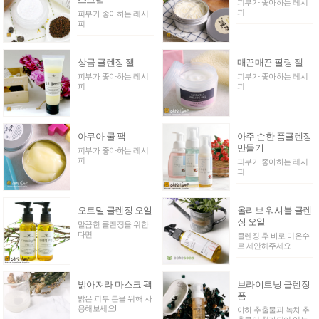
피부가 좋아하는 레시
피
피부가 좋아하는 레시
피
상큼 클렌징 젤
매끈매끈 필링 젤
피부가 좋아하는 레시
피부가 좋아하는 레시
피
피
아쿠아 쿨 팩
아주 순한 폼클렌징
만들기
피부가 좋아하는 레시
피
피부가 좋아하는 레시
피
오트밀 클렌징 오일
올리브 워셔블 클렌
징 오일
말끔한 클렌징을 위한
다면
클렌징 후 바로 미온수
로 세안해주세요
밝아져라 마스크 팩
브라이트닝 클렌징
폼
밝은 피부 톤을 위해 사
용해보세요!
아하 추출물과 녹차 추