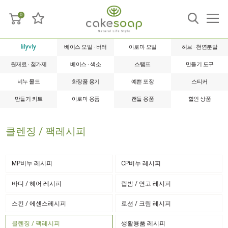
0
베이스 오일 · 버터
아로마 오일
허브 · 천연분말
원재료 · 첨가제
베이스 · 색소
스탬프
만들기 도구
비누 몰드
화장품 용기
예쁜 포장
스티커
만들기 키트
아로마 용품
캔들 용품
할인 상품
클렌징 / 팩레시피
MP비누 레시피
CP비누 레시피
바디 / 헤어 레시피
립밤 / 연고 레시피
스킨 / 에센스레시피
로션 / 크림 레시피
클렌징 / 팩레시피
생활용품 레시피