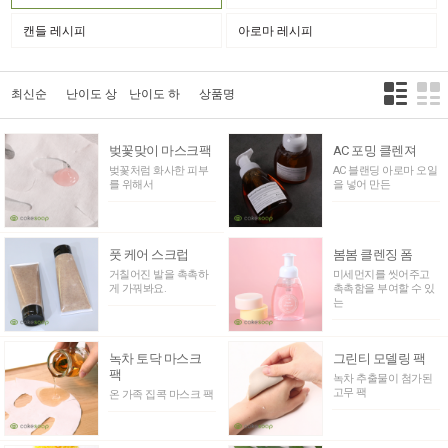
캔들 레시피
아로마 레시피
최신순
난이도 상
난이도 하
상품명
벚꽃맞이 마스크팩
AC 포밍 클렌져
벚꽃처럼 화사한 피부
AC 블랜딩 아로마 오일
를 위해서
을 넣어 만든
풋 케어 스크럽
봄봄 클렌징 폼
거칠어진 발을 촉촉하
미세먼지를 씻어주고
게 가꿔봐요.
촉촉함을 부여할 수 있
는
녹차 토닥 마스크
그린티 모델링 팩
팩
녹차 추출물이 첨가된
고무 팩
온 가족 집콕 마스크 팩