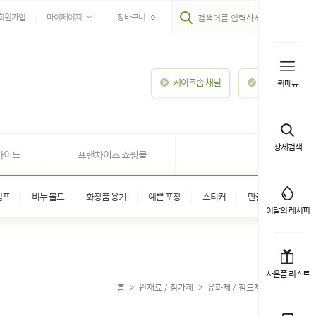
회원가입
마이페이지
장바구니
0
케이크솝 채널
이용안내
퀵메뉴
상세검색
가이드
프랜차이즈 쇼핑몰
탬프
비누 몰드
화장품 용기
예쁜 포장
스티커
만들기 키트
이달의 레시피
사은품 리스트
홈
>
원재료 / 첨가제
>
유화제 / 점도제 / 계면활성
제