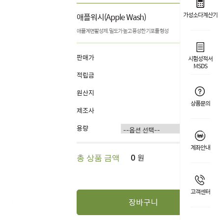
가성소다계산기
애플워시(Apple Wash)
애플계면활성제. 밀도가 높고 풍성한 기포를 형성
판매가
4,000원
시험성적서
MSDS
적립금
1%
원산지
France
상품문의
제조사
Seppic
용량
계좌안내
원
총 상품 금액
0
고객센터
장바구니