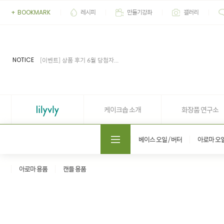
레시피
만들기강좌
갤러리
+
BOOKMARK
[이벤트] 2026' 여름 추천 아이...
[공지] 업무 마감시간 유동적 (4...
[공지] 케이크솝 직원들의 권리...
[이벤트] 상품 후기 7월 당첨자...
NOTICE
[이벤트] 상품 후기 6월 당첨자...
[이벤트] 2026' 여름 추천 아이...
[공지] 업무 마감시간 유동적 (4...
케이크솝 소개
화장품 연구소
도매쇼핑몰 솝프로
베이스 오일 / 버터
아로마 오
아로마 용품
캔들 용품