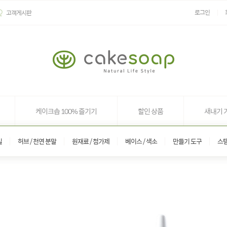
로그인
고객게시판
케이크솝 100% 즐기기
할인 상품
새내기 
일
허브 / 천연 분말
원재료 / 첨가제
베이스 / 색소
만들기 도구
스