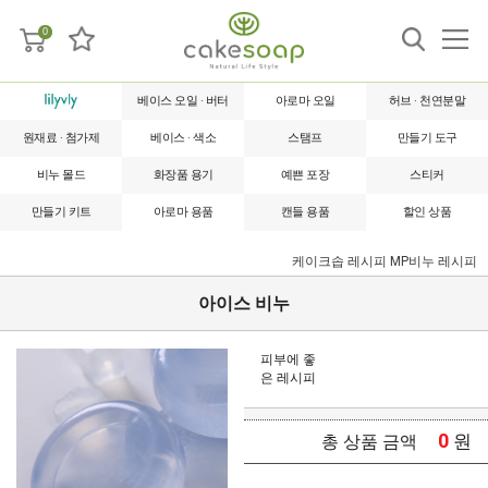
0
베이스 오일 · 버터
아로마 오일
허브 · 천연분말
원재료 · 첨가제
베이스 · 색소
스탬프
만들기 도구
비누 몰드
화장품 용기
예쁜 포장
스티커
만들기 키트
아로마 용품
캔들 용품
할인 상품
케이크솝 레시피
MP비누 레시피
아이스 비누
피부에 좋
은 레시피
0
원
총 상품 금액