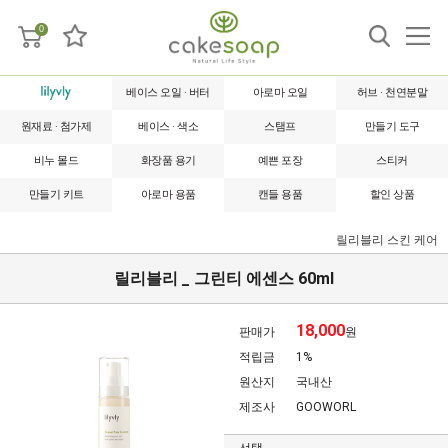
0
베이스 오일 · 버터
아로마 오일
허브 · 천연분말
원재료 · 첨가제
베이스 · 색소
스탬프
만들기 도구
비누 몰드
화장품 용기
예쁜 포장
스티커
만들기 키트
아로마 용품
캔들 용품
할인 상품
릴리블리
스킨 케어
릴리블리 _ 그린티 에센스 60ml
18,000
판매가
원
적립금
1%
원산지
국내산
제조사
GOOWORL