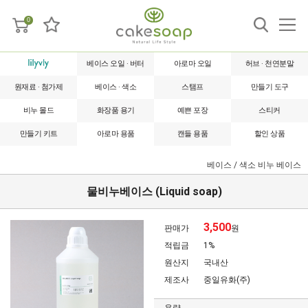
0
베이스 오일 · 버터
아로마 오일
허브 · 천연분말
원재료 · 첨가제
베이스 · 색소
스탬프
만들기 도구
비누 몰드
화장품 용기
예쁜 포장
스티커
만들기 키트
아로마 용품
캔들 용품
할인 상품
베이스 / 색소
비누 베이스
물비누베이스 (Liquid soap)
3,500
판매가
원
적립금
1%
원산지
국내산
제조사
중일유화(주)