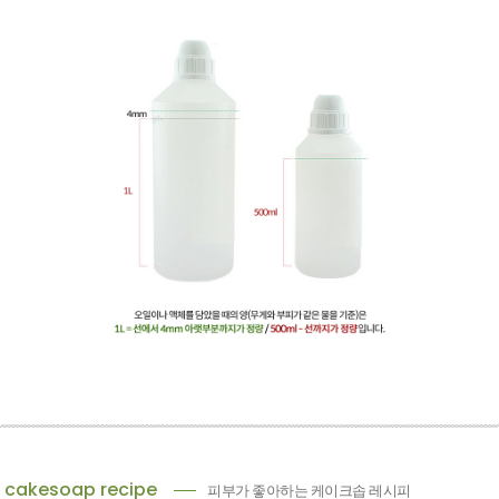
cakesoap recipe
피부가 좋아하는 케이크솝 레시피