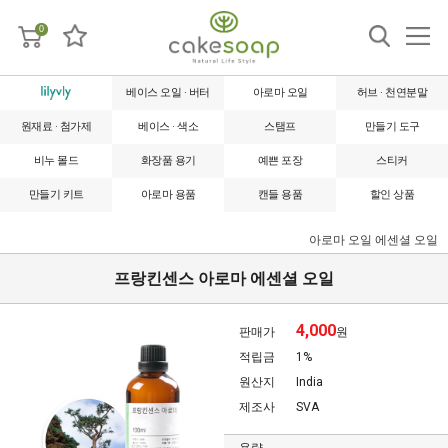
0
베이스 오일 · 버터
아로마 오일
허브 · 천연분말
원재료 · 첨가제
베이스 · 색소
스탬프
만들기 도구
비누 몰드
화장품 용기
예쁜 포장
스티커
만들기 키트
아로마 용품
캔들 용품
할인 상품
아로마 오일
에센셜 오일
프랑킨센스 아로마 에센셜 오일
4,000
판매가
원
적립금
1%
원산지
India
제조사
SVA