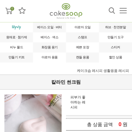
0
베이스 오일 · 버터
아로마 오일
허브 · 천연분말
원재료 · 첨가제
베이스 · 색소
스탬프
만들기 도구
비누 몰드
화장품 용기
예쁜 포장
스티커
만들기 키트
아로마 용품
캔들 용품
할인 상품
케이크솝 레시피
생활용품 레시피
칼라민 썬크림
피부가 좋
아하는 레
시피
0
원
총 상품 금액