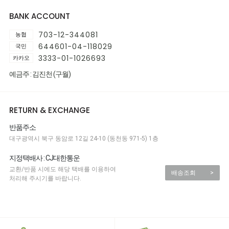
BANK ACCOUNT
703-12-344081
농협
644601-04-118029
국민
3333-01-1026693
카카오
예금주 : 김진천 (구월)
RETURN & EXCHANGE
반품주소
대구광역시 북구 동암로 12길 24-10 (동천동 971-5) 1층
지정택배사 : CJ대한통운
교환/반품 시에도 해당 택배를 이용하여
배송조회
>
처리해 주시기를 바랍니다.