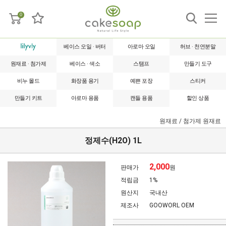
0
베이스 오일 · 버터
아로마 오일
허브 · 천연분말
원재료 · 첨가제
베이스 · 색소
스탬프
만들기 도구
비누 몰드
화장품 용기
예쁜 포장
스티커
만들기 키트
아로마 용품
캔들 용품
할인 상품
원재료 / 첨가제
원재료
정제수(H2O) 1L
2,000
판매가
원
적립금
1%
원산지
국내산
제조사
GOOWORL OEM