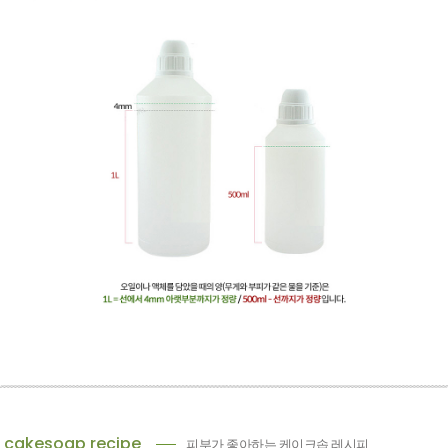
cakesoap recipe
피부가 좋아하는 케이크솝 레시피