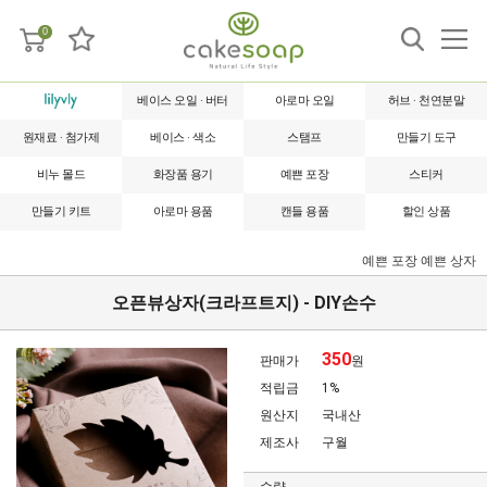
0
베이스 오일 · 버터
아로마 오일
허브 · 천연분말
원재료 · 첨가제
베이스 · 색소
스탬프
만들기 도구
비누 몰드
화장품 용기
예쁜 포장
스티커
만들기 키트
아로마 용품
캔들 용품
할인 상품
예쁜 포장
예쁜 상자
오픈뷰상자(크라프트지) - DIY손수
350
판매가
원
적립금
1%
원산지
국내산
제조사
구월