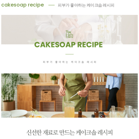
cakesoap recipe
피부가 좋아하는 케이크솝 레시피