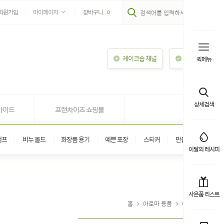
회원가입
마이페이지
장바구니
0
케이크솝 채널
이용안내
퀵메뉴
상세검색
가이드
프랜차이즈 쇼핑몰
탬프
비누 몰드
화장품 용기
예쁜 포장
스티커
만들기 키트
이달의 레시피
사은품 리스트
홈
>
아로마 용품
>
아로마 용품