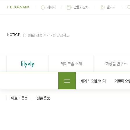
레시피
만들기강좌
갤러리
+
BOOKMARK
[이벤트] 2026' 여름 추천 아이...
[공지] 업무 마감시간 유동적 (4...
[공지] 케이크솝 직원들의 권리...
NOTICE
[이벤트] 상품 후기 7월 당첨자...
[이벤트] 상품 후기 6월 당첨자...
[이벤트] 2026' 여름 추천 아이...
[공지] 업무 마감시간 유동적 (4...
케이크솝 소개
화장품 연구소
도매쇼핑몰 솝프로
베이스 오일 / 버터
아로마 오
아로마 용품
캔들 용품