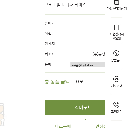
프리미엄 디퓨저 베이스
가성소다계산기
판매가
2,500원
적립금
1%
시험성적서
MSDS
원산지
국내산
제조사
(주)튜링겐코리아
상품문의
용량
원
총 상품 금액
0
계좌안내
장바구니
고객센터
바로구매
관심상품