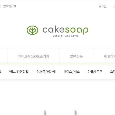
로그인
고객게시판
케이크솝 100% 즐기기
할인 상품
새내기 
일
허브 / 천연 분말
원재료 / 첨가제
베이스 / 색소
만들기 도구
스