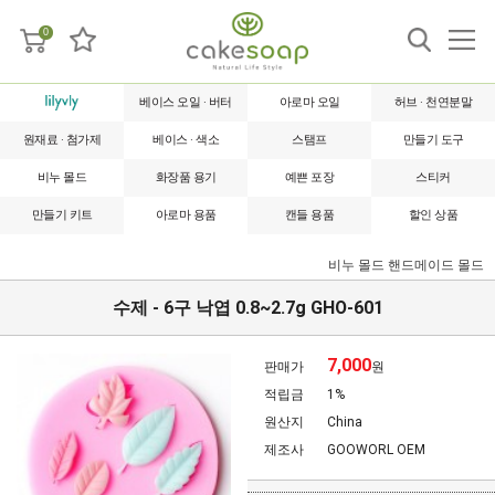
0
베이스 오일 · 버터
아로마 오일
허브 · 천연분말
원재료 · 첨가제
베이스 · 색소
스탬프
만들기 도구
비누 몰드
화장품 용기
예쁜 포장
스티커
만들기 키트
아로마 용품
캔들 용품
할인 상품
비누 몰드
핸드메이드 몰드
수제 - 6구 낙엽 0.8~2.7g GHO-601
7,000
판매가
원
적립금
1%
원산지
China
제조사
GOOWORL OEM