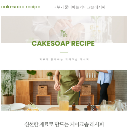
cakesoap recipe
피부가 좋아하는 케이크솝 레시피