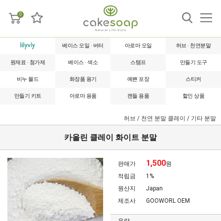
0
베이스 오일 · 버터
아로마 오일
허브 · 천연분말
원재료 · 첨가제
베이스 · 색소
스탬프
만들기 도구
비누 몰드
화장품 용기
예쁜 포장
스티커
만들기 키트
아로마 용품
캔들 용품
할인 상품
허브 / 천연 분말
클레이 / 기타 분말
카올린 클레이 화이트 분말
1,500
판매가
원
적립금
1%
원산지
Japan
제조사
GOOWORL OEM