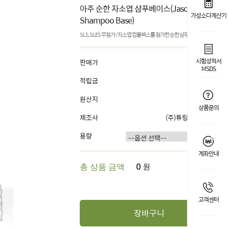
아주 순한 자소엽 샴푸베이스(Jasoyeop
가성소다계산기
Shampoo Base)
SLS, SLES 무첨가 / 자소엽 컴플렉스를 첨가한 순한 샴푸베이스
시험성적서
판매가
9,600원
MSDS
적립금
1%
원산지
국내산
상품문의
제조사
(주)튜링겐코리아
용량
계좌안내
원
총 상품 금액
0
고객센터
장바구니