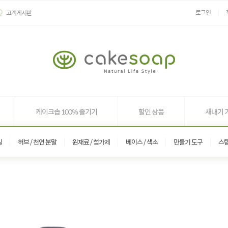
로그인
고객게시판
케이크솝 100% 즐기기
할인 상품
새내기 
일
허브 / 천연 분말
원재료 / 첨가제
베이스 / 색소
만들기 도구
스