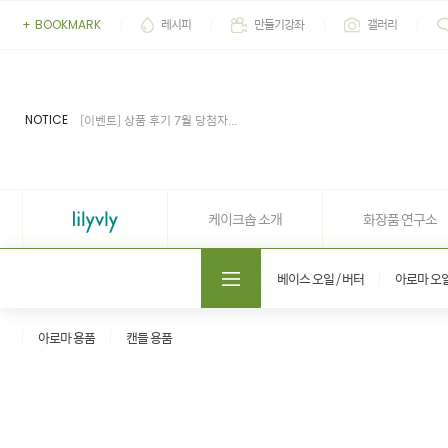
레시피
만들기강좌
갤러리
+
BOOKMARK
[이벤트] 2026' 여름 추천 아이...
[공지] 업무 마감시간 유동적 (4...
[공지] 케이크솝 직원들의 권리...
NOTICE
[이벤트] 상품 후기 7월 당첨자...
[이벤트] 상품 후기 6월 당첨자...
[이벤트] 2026' 여름 추천 아이...
[공지] 업무 마감시간 유동적 (4...
케이크솝 소개
화장품 연구소
도매쇼핑몰 솝프로
베이스 오일 / 버터
아로마 오
아로마 용품
캔들 용품