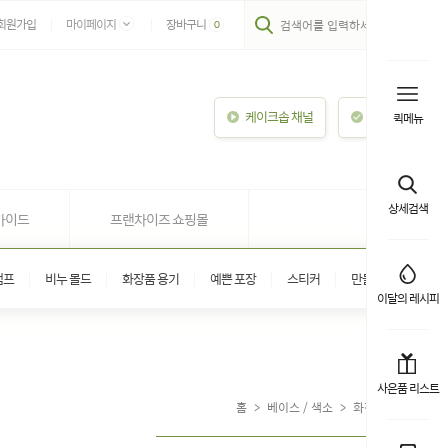
회원가입
마이페이지
장바구니
0
케이크솝 채널
이용안내
퀵메뉴
상세검색
가이드
프랜차이즈 쇼핑몰
탬프
비누 몰드
화장품 용기
예쁜 포장
스티커
만들기 키트
이달의 레시피
사은품 리스트
홈
>
베이스 / 색소
>
화장품 베이스