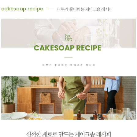
cakesoap recipe
피부가 좋아하는 케이크솝 레시피