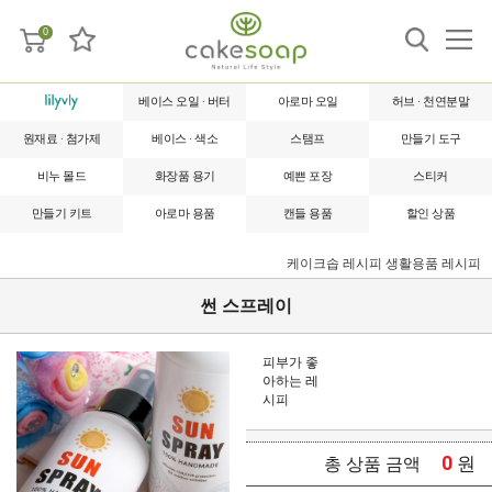
0
베이스 오일 · 버터
아로마 오일
허브 · 천연분말
원재료 · 첨가제
베이스 · 색소
스탬프
만들기 도구
비누 몰드
화장품 용기
예쁜 포장
스티커
만들기 키트
아로마 용품
캔들 용품
할인 상품
케이크솝 레시피
생활용품 레시피
썬 스프레이
피부가 좋
아하는 레
시피
0
원
총 상품 금액