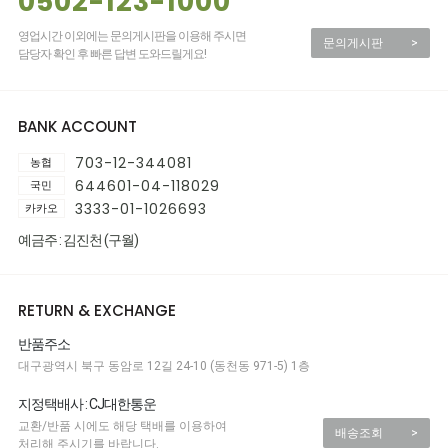
0502-123-1000
영업시간 이외에는 문의게시판을 이용해 주시면
문의게시판
>
담당자 확인 후 빠른 답변 도와드릴게요!
BANK ACCOUNT
703-12-344081
농협
644601-04-118029
국민
3333-01-1026693
카카오
예금주 : 김진천 (구월)
RETURN & EXCHANGE
반품주소
대구광역시 북구 동암로 12길 24-10 (동천동 971-5) 1층
지정택배사 : CJ대한통운
교환/반품 시에도 해당 택배를 이용하여
배송조회
>
처리해 주시기를 바랍니다.