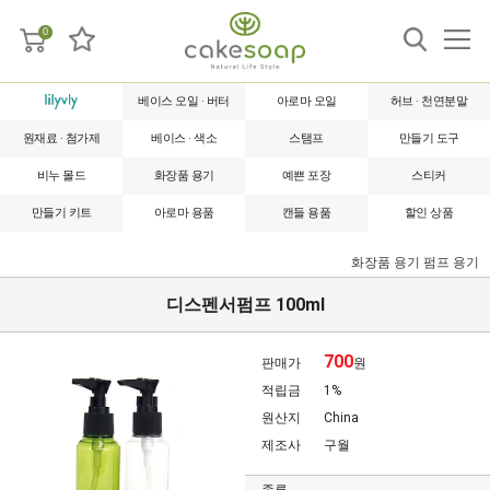
0
베이스 오일 · 버터
아로마 오일
허브 · 천연분말
원재료 · 첨가제
베이스 · 색소
스탬프
만들기 도구
비누 몰드
화장품 용기
예쁜 포장
스티커
만들기 키트
아로마 용품
캔들 용품
할인 상품
화장품 용기
펌프 용기
디스펜서펌프 100ml
700
판매가
원
적립금
1%
원산지
China
제조사
구월