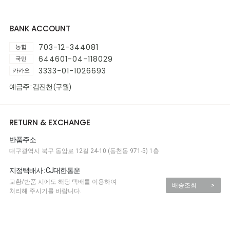
BANK ACCOUNT
703-12-344081
농협
644601-04-118029
국민
3333-01-1026693
카카오
예금주 : 김진천 (구월)
RETURN & EXCHANGE
반품주소
대구광역시 북구 동암로 12길 24-10 (동천동 971-5) 1층
지정택배사 : CJ대한통운
교환/반품 시에도 해당 택배를 이용하여
배송조회
>
처리해 주시기를 바랍니다.