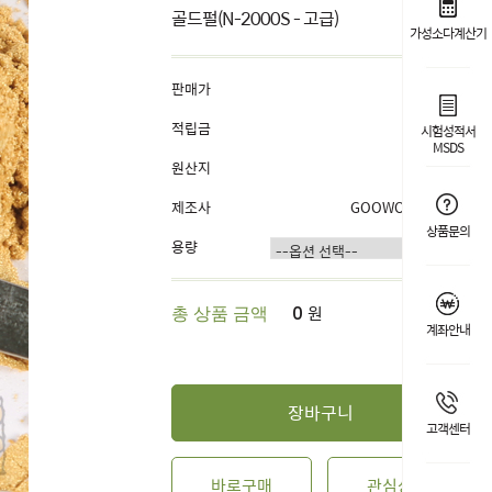
골드펄(N-2000S - 고급)
가성소다계산기
판매가
3,500원
적립금
1%
시험성적서
MSDS
원산지
국내산
제조사
GOOWORL OEM
상품문의
용량
원
총 상품 금액
0
계좌안내
장바구니
고객센터
바로구매
관심상품