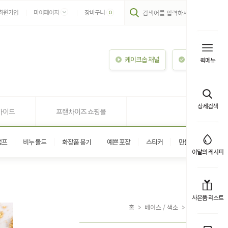
회원가입
마이페이지
장바구니
0
케이크솝 채널
이용안내
퀵메뉴
상세검색
가이드
프랜차이즈 쇼핑몰
탬프
비누 몰드
화장품 용기
예쁜 포장
스티커
만들기 키트
이달의 레시피
사은품 리스트
홈
>
베이스 / 색소
>
색소(색상)