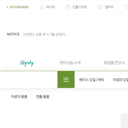
레시피
만들기강좌
갤러리
+
BOOKMARK
[이벤트] 2026' 여름 추천 아이...
[공지] 업무 마감시간 유동적 (4...
[공지] 케이크솝 직원들의 권리...
NOTICE
[이벤트] 상품 후기 7월 당첨자...
[이벤트] 상품 후기 6월 당첨자...
[이벤트] 2026' 여름 추천 아이...
[공지] 업무 마감시간 유동적 (4...
케이크솝 소개
화장품 연구소
도매쇼핑몰 솝프로
베이스 오일 / 버터
아로마 오
아로마 용품
캔들 용품