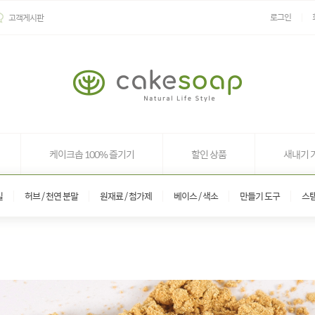
로그인
고객게시판
케이크솝 100% 즐기기
할인 상품
새내기 
일
허브 / 천연 분말
원재료 / 첨가제
베이스 / 색소
만들기 도구
스