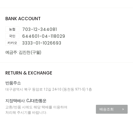
BANK ACCOUNT
703-12-344081
농협
644601-04-118029
국민
3333-01-1026693
카카오
예금주 : 김진천 (구월)
RETURN & EXCHANGE
반품주소
대구광역시 북구 동암로 12길 24-10 (동천동 971-5) 1층
지정택배사 : CJ대한통운
교환/반품 시에도 해당 택배를 이용하여
배송조회
>
처리해 주시기를 바랍니다.