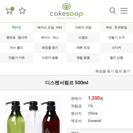
0
베이스 오일 · 버터
아로마 오일
허브 · 천연분말
원재료 · 첨가제
베이스 · 색소
스탬프
만들기 도구
비누 몰드
화장품 용기
예쁜 포장
스티커
만들기 키트
아로마 용품
캔들 용품
할인 상품
화장품 용기
펌프 용기
디스펜서펌프 500ml
1,300
판매가
원
적립금
1%
원산지
China
제조사
Gooworl