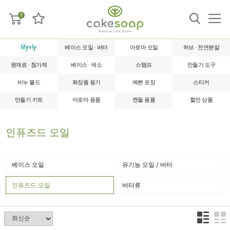
0
베이스 오일 · 버터
아로마 오일
허브 · 천연분말
원재료 · 첨가제
베이스 · 색소
스탬프
만들기 도구
비누 몰드
화장품 용기
예쁜 포장
스티커
만들기 키트
아로마 용품
캔들 용품
할인 상품
인퓨즈드 오일
베이스 오일
유기농 오일 / 버터
인퓨즈드 오일
버터류