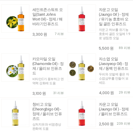
세인트존스워트 오
자운고 오일
일(Saint Johns
(Jaungo Oil ) - 정제
Wort Oil) - 정제 / 해
/ 유기농 호호바 오
바라기인퓨즈드
일 골든 인퓨즈드
자운고 허브를 유기농
3,300
원
7 리뷰
호호바 골든 오일에 1:9
로 냉침한 오일
5,500
원
89 리뷰
카모마일 오일
자소엽 오일
(Chamomile Oil) - 정
(Jasoyeop Oil) - 정
제 / 올리브 인퓨즈
제 / 동백 인퓨즈드
드
두피와 모발에 좋은 자
소엽샴푸를 만들어 보
비타민C가 풍부하고 면
세요.
역력 강화에 도움
4,000
원
29 리뷰
3,100
원
31 리뷰
청비고 오일
자운고 오일
(Cheongbigo Oil) -
(Jaungo Oil ) - 정제
정제 / 올리브 인퓨
/ 올리브 인퓨즈드
즈드
2,500
원
239 리뷰
상처치유와 비염증상
완화에 도움