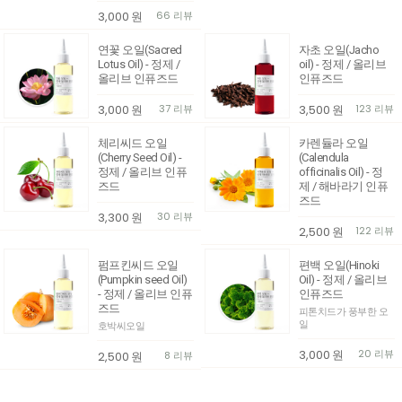
3,000
원
66 리뷰
연꽃 오일(Sacred
자초 오일(Jacho
Lotus Oil) - 정제 /
oil) - 정제 / 올리브
올리브 인퓨즈드
인퓨즈드
3,000
원
37 리뷰
3,500
원
123 리뷰
체리씨드 오일
카렌듈라 오일
(Cherry Seed Oil) -
(Calendula
정제 / 올리브 인퓨
officinalis Oil) - 정
즈드
제 / 해바라기 인퓨
즈드
3,300
원
30 리뷰
2,500
원
122 리뷰
펌프킨씨드 오일
편백 오일(Hinoki
(Pumpkin seed Oil)
Oil) - 정제 / 올리브
- 정제 / 올리브 인퓨
인퓨즈드
즈드
피톤치드가 풍부한 오
일
호박씨오일
3,000
원
20 리뷰
2,500
원
8 리뷰