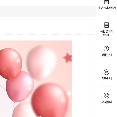
가성소다계산기
1151
Hits :
시험성적서
MSDS
상품문의
계좌안내
고객센터