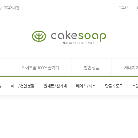
로그인
고객게시판
케이크솝 100% 즐기기
할인 상품
새내기 
일
허브 / 천연 분말
원재료 / 첨가제
베이스 / 색소
만들기 도구
스