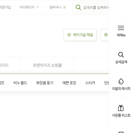
회원가입
마이페이지
장바구니
0
케이크솝 채널
이용안내
퀵메뉴
상세검색
가이드
프랜차이즈 쇼핑몰
탬프
비누 몰드
화장품 용기
예쁜 포장
스티커
만들기 키트
이달의 레시피
사은품 리스트