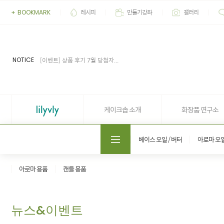
레시피
만들기강좌
갤러리
+
BOOKMARK
[이벤트] 2026' 여름 추천 아이...
[공지] 업무 마감시간 유동적 (4...
[공지] 케이크솝 직원들의 권리...
NOTICE
[이벤트] 상품 후기 7월 당첨자...
[이벤트] 상품 후기 6월 당첨자...
[이벤트] 2026' 여름 추천 아이...
[공지] 업무 마감시간 유동적 (4...
케이크솝 소개
화장품 연구소
도매쇼핑몰 솝프로
베이스 오일 / 버터
아로마 오
아로마 용품
캔들 용품
뉴스&이벤트