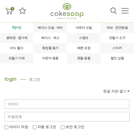
0
베이스 오일 · 버터
아로마 오일
허브 · 천연분말
원재료 · 첨가제
베이스 · 색소
스탬프
만들기 도구
비누 몰드
화장품 용기
예쁜 포장
스티커
만들기 키트
아로마 용품
캔들 용품
할인 상품
login
로그인
한글 자판 열기
아이디 저장
자동 로그인
보안 로그인