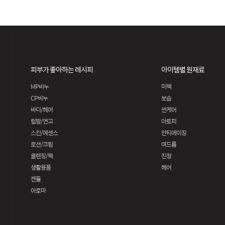
피부가 좋아하는 레시피
아이템별 원재료
MP비누
미백
CP비누
보습
바디/헤어
썬케어
립밤/연고
아토피
스킨/에센스
안티에이징
로션/크림
여드름
클렌징/팩
진정
생활용품
헤어
캔들
아로마