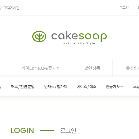
로그인
고객게시판
케이크솝 100% 즐기기
할인 상품
새내기 
일
허브 / 천연 분말
원재료 / 첨가제
베이스 / 색소
만들기 도구
스
LOGIN
로그인