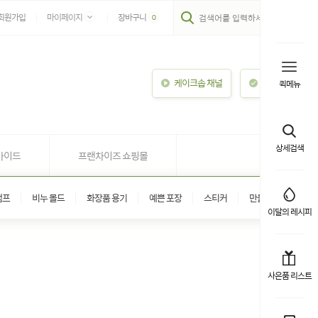
회원가입
마이페이지
장바구니
0
케이크솝 채널
이용안내
퀵메뉴
상세검색
가이드
프랜차이즈 쇼핑몰
탬프
비누 몰드
화장품 용기
예쁜 포장
스티커
만들기 키트
이달의 레시피
사은품 리스트