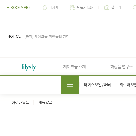
레시피
만들기강좌
갤러리
+
BOOKMARK
[이벤트] 2026' 여름 추천 아이...
[공지] 업무 마감시간 유동적 (4...
[공지] 케이크솝 직원들의 권리...
NOTICE
[이벤트] 상품 후기 7월 당첨자...
[이벤트] 상품 후기 6월 당첨자...
[이벤트] 2026' 여름 추천 아이...
[공지] 업무 마감시간 유동적 (4...
케이크솝 소개
화장품 연구소
도매쇼핑몰 솝프로
베이스 오일 / 버터
아로마 오
아로마 용품
캔들 용품