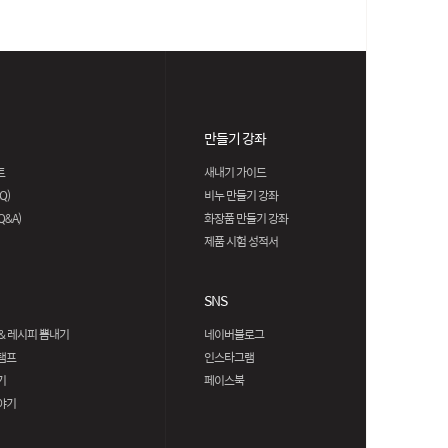
만들기 강좌
트
새내기 가이드
Q)
비누 만들기 강좌
&A)
화장품 만들기 강좌
제품 시험 성적서
SNS
& 레시피 뽐내기
네이버블로그
탬프
인스타그램
기
페이스북
야기