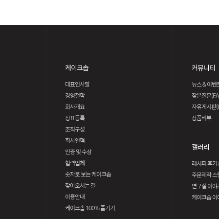
케이크솝
커뮤니티
대표인사말
뉴스 & 이벤
경영철학
잦은질문(FA
회사개요
자유게시판(Q
상표등록
상품리뷰
조직구성
회사연혁
갤러리
인증 및 수상
협력업체
레시피 후기 
숫자로 보는 케이크솝
주문제작 스
찾아오시는 길
연구실 이야
이용안내
케이크솝 이
케이크솝 100% 즐기기