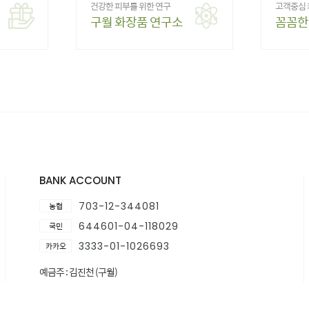
건강한 피부를 위한 연구
고객중심
구월 화장품 연구소
꼼꼼한
BANK ACCOUNT
703-12-344081
농협
644601-04-118029
국민
3333-01-1026693
카카오
예금주 : 김진천 (구월)