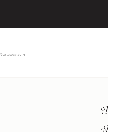
@cakesoap.co.kr
안
케
심
이