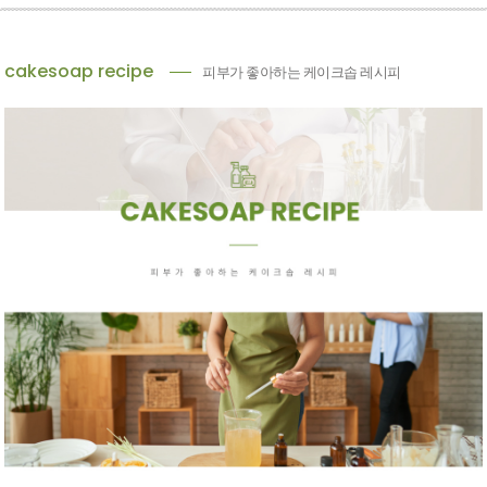
cakesoap recipe
피부가 좋아하는 케이크솝 레시피