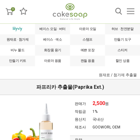
0
베이스 오일 · 버터
아로마 오일
허브 · 천연분말
원재료 · 첨가제
베이스 · 색소
스탬프
만들기 도구
비누 몰드
화장품 용기
예쁜 포장
스티커
만들기 키트
아로마 용품
캔들 용품
할인 상품
원재료 / 첨가제
추출물
파프리카 추출물(Paprika Ext.)
2,500
판매가
원
적립금
1%
원산지
국내산
제조사
GOOWORL OEM