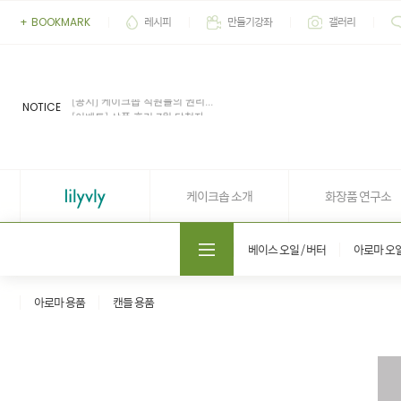
레시피
만들기강좌
갤러리
+
BOOKMARK
[이벤트] 2026' 여름 추천 아이...
[공지] 업무 마감시간 유동적 (4...
[공지] 케이크솝 직원들의 권리...
NOTICE
[이벤트] 상품 후기 7월 당첨자...
[이벤트] 상품 후기 6월 당첨자...
[이벤트] 2026' 여름 추천 아이...
[공지] 업무 마감시간 유동적 (4...
케이크솝 소개
화장품 연구소
도매쇼핑몰 솝프로
베이스 오일 / 버터
아로마 오
아로마 용품
캔들 용품