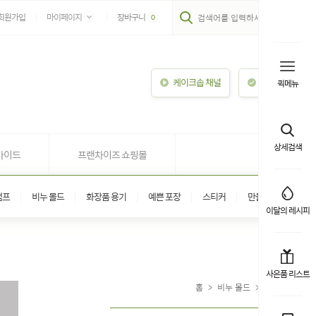
회원가입
마이페이지
장바구니
0
케이크솝 채널
이용안내
퀵메뉴
상세검색
가이드
프랜차이즈 쇼핑몰
탬프
비누 몰드
화장품 용기
예쁜 포장
스티커
만들기 키트
이달의 레시피
사은품 리스트
홈
>
비누 몰드
>
다구 몰드