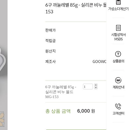
6구 까눌레별 85g - 실리콘 비누 몰드 MG-
가성소다계산기
153
판매가
6,000
원
시험성적서
MSDS
적립금
1%
원산지
China
제조사
GOOWORL OEM
상품문의
계좌안내
6구 까눌레별 85g -
6,000
원
실리콘 비누 몰드
MG-153
원
총 상품 금액
6,000
고객센터