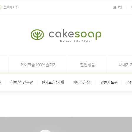
로그인
고객게시판
케이크솝 100% 즐기기
할인 상품
새내기 
일
허브 / 천연 분말
원재료 / 첨가제
베이스 / 색소
만들기 도구
스