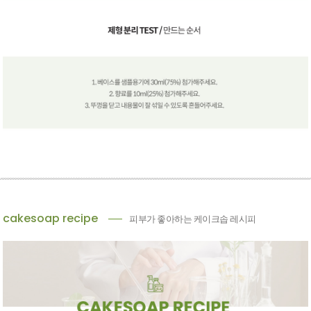
cakesoap recipe
피부가 좋아하는 케이크솝 레시피