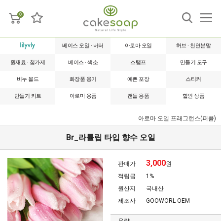
0
베이스 오일 · 버터
아로마 오일
허브 · 천연분말
원재료 · 첨가제
베이스 · 색소
스탬프
만들기 도구
비누 몰드
화장품 용기
예쁜 포장
스티커
만들기 키트
아로마 용품
캔들 용품
할인 상품
아로마 오일
프래그런스(퍼퓸)
Br_라튤립 타입 향수 오일
3,000
판매가
원
적립금
1%
원산지
국내산
제조사
GOOWORL OEM