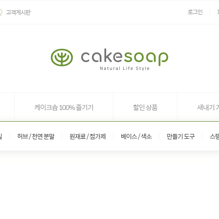
로그인
고객게시판
케이크솝 100% 즐기기
할인 상품
새내기 
일
허브 / 천연 분말
원재료 / 첨가제
베이스 / 색소
만들기 도구
스