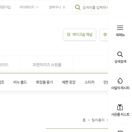
회원가입
마이페이지
장바구니
0
케이크솝 채널
이용안내
퀵메뉴
상세검색
가이드
프랜차이즈 쇼핑몰
탬프
비누 몰드
화장품 용기
예쁜 포장
스티커
만들기 키트
이달의 레시피
사은품 리스트
홈
>
릴리블리
>
스킨 케어