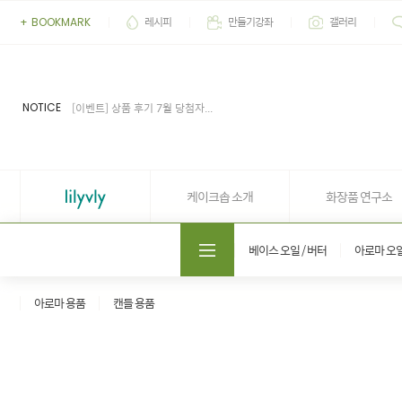
레시피
만들기강좌
갤러리
+
BOOKMARK
[이벤트] 2026' 여름 추천 아이...
[공지] 업무 마감시간 유동적 (4...
[공지] 케이크솝 직원들의 권리...
NOTICE
[이벤트] 상품 후기 7월 당첨자...
[이벤트] 상품 후기 6월 당첨자...
[이벤트] 2026' 여름 추천 아이...
[공지] 업무 마감시간 유동적 (4...
케이크솝 소개
화장품 연구소
도매쇼핑몰 솝프로
베이스 오일 / 버터
아로마 오
아로마 용품
캔들 용품