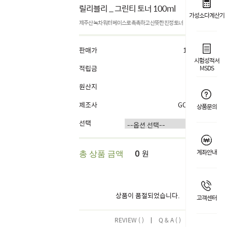
릴리블리 _ 그린티 토너 100ml
가성소다계산기
제주산 녹차 워터 베이스로 촉촉하고 산뜻한 진정 토너
판매가
13,000원
시험성적서
적립금
1%
MSDS
원산지
국내산
제조사
GOOWORL
상품문의
선택
원
계좌안내
총 상품 금액
0
상품이 품절되었습니다.
고객센터
REVIEW ( )
|
Q & A ( )