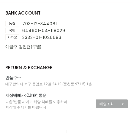
BANK ACCOUNT
703-12-344081
농협
644601-04-118029
국민
3333-01-1026693
카카오
예금주 : 김진천 (구월)
RETURN & EXCHANGE
반품주소
대구광역시 북구 동암로 12길 24-10 (동천동 971-5) 1층
지정택배사 : CJ대한통운
교환/반품 시에도 해당 택배를 이용하여
배송조회
>
처리해 주시기를 바랍니다.