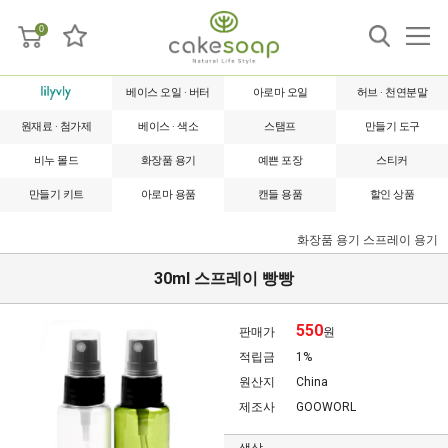
0
베이스 오일 · 버터
아로마 오일
허브 · 천연분말
원재료 · 첨가제
베이스 · 색소
스탬프
만들기 도구
비누 몰드
화장품 용기
예쁜 포장
스티커
만들기 키트
아로마 용품
캔들 용품
할인 상품
화장품 용기
스프레이 용기
30ml 스프레이 빵빵
550
판매가
원
적립금
1%
원산지
China
제조사
GOOWORL