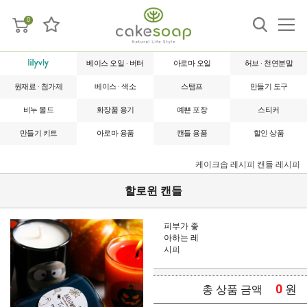
0
베이스 오일 · 버터
아로마 오일
허브 · 천연분말
원재료 · 첨가제
베이스 · 색소
스탬프
만들기 도구
비누 몰드
화장품 용기
예쁜 포장
스티커
만들기 키트
아로마 용품
캔들 용품
할인 상품
케이크솝 레시피
캔들 레시피
할로윈 캔들
피부가 좋
아하는 레
시피
0
원
총 상품 금액