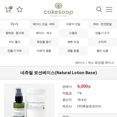
0
베이스 오일 · 버터
아로마 오일
허브 · 천연분말
원재료 · 첨가제
베이스 · 색소
스탬프
만들기 도구
비누 몰드
화장품 용기
예쁜 포장
스티커
만들기 키트
아로마 용품
캔들 용품
할인 상품
베이스 / 색소
화장품 베이스
네츄럴 로션베이스(Natural Lotion Base)
6,000
판매가
원
적립금
1%
원산지
국내산
제조사
(주)튜링겐코리아