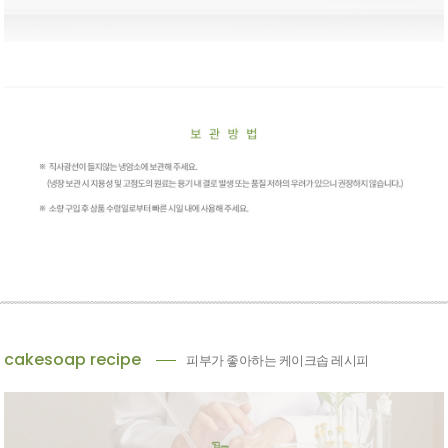
cakesoap recipe
피부가 좋아하는 케이크솝 레시피