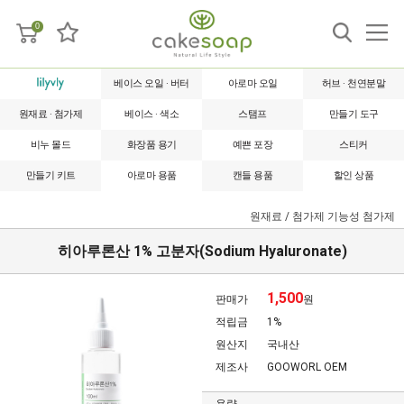
0
베이스 오일 · 버터
아로마 오일
허브 · 천연분말
원재료 · 첨가제
베이스 · 색소
스탬프
만들기 도구
비누 몰드
화장품 용기
예쁜 포장
스티커
만들기 키트
아로마 용품
캔들 용품
할인 상품
원재료 / 첨가제
기능성 첨가제
히아루론산 1% 고분자(Sodium Hyaluronate)
1,500
판매가
원
적립금
1%
원산지
국내산
제조사
GOOWORL OEM