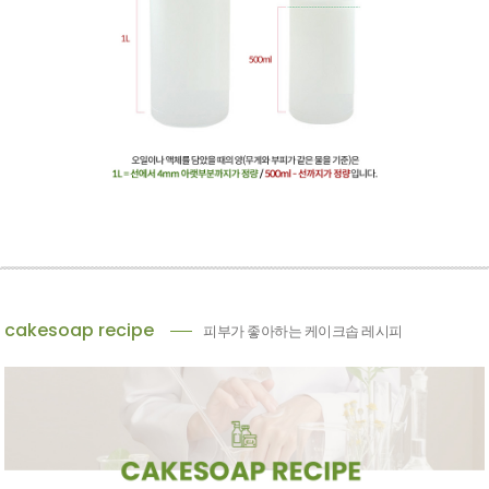
cakesoap recipe
피부가 좋아하는 케이크솝 레시피