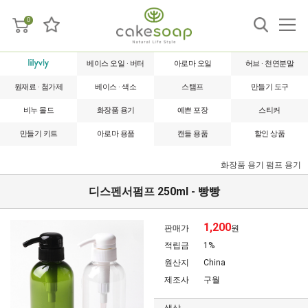
0
베이스 오일 · 버터
아로마 오일
허브 · 천연분말
원재료 · 첨가제
베이스 · 색소
스탬프
만들기 도구
비누 몰드
화장품 용기
예쁜 포장
스티커
만들기 키트
아로마 용품
캔들 용품
할인 상품
화장품 용기
펌프 용기
디스펜서펌프 250ml - 빵빵
1,200
판매가
원
적립금
1%
원산지
China
제조사
구월