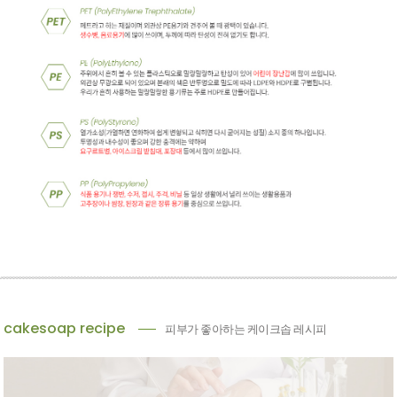
cakesoap recipe
피부가 좋아하는 케이크솝 레시피