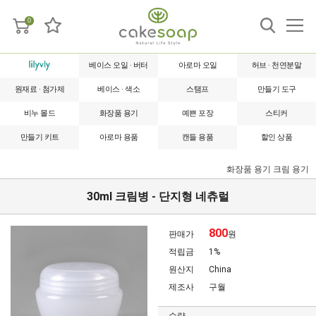
0
베이스 오일 · 버터
아로마 오일
허브 · 천연분말
원재료 · 첨가제
베이스 · 색소
스탬프
만들기 도구
비누 몰드
화장품 용기
예쁜 포장
스티커
만들기 키트
아로마 용품
캔들 용품
할인 상품
화장품 용기
크림 용기
30ml 크림병 - 단지형 네츄럴
800
판매가
원
적립금
1%
원산지
China
제조사
구월