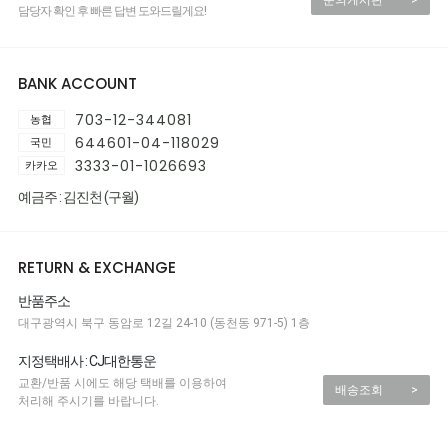
문의게시판
>
담당자 확인 후 빠른 답변 도와드릴게요!
BANK ACCOUNT
703-12-344081
농협
644601-04-118029
국민
3333-01-1026693
카카오
예금주 : 김진천 (구월)
RETURN & EXCHANGE
반품주소
대구광역시 북구 동암로 12길 24-10 (동천동 971-5) 1층
지정택배사 : CJ대한통운
교환/반품 시에도 해당 택배를 이용하여
배송조회
>
처리해 주시기를 바랍니다.