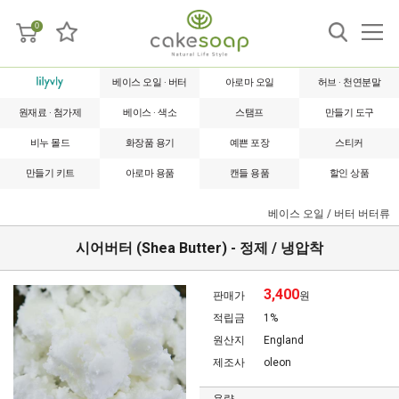
0
베이스 오일 · 버터
아로마 오일
허브 · 천연분말
원재료 · 첨가제
베이스 · 색소
스탬프
만들기 도구
비누 몰드
화장품 용기
예쁜 포장
스티커
만들기 키트
아로마 용품
캔들 용품
할인 상품
베이스 오일 / 버터
버터류
시어버터 (Shea Butter) - 정제 / 냉압착
3,400
판매가
원
적립금
1%
원산지
England
제조사
oleon