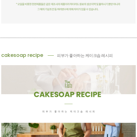
cakesoap recipe
피부가 좋아하는 케이크솝 레시피