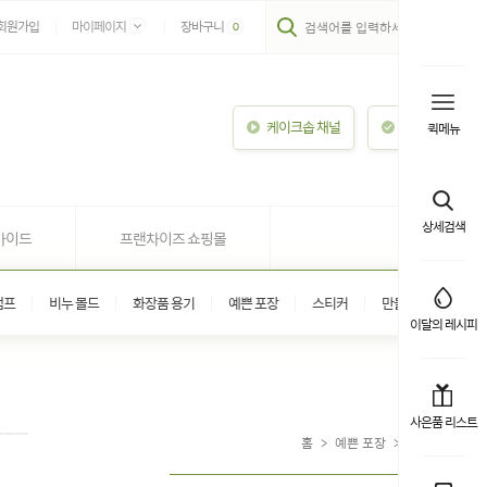
회원가입
마이페이지
장바구니
0
케이크솝 채널
이용안내
퀵메뉴
상세검색
가이드
프랜차이즈 쇼핑몰
탬프
비누 몰드
화장품 용기
예쁜 포장
스티커
만들기 키트
이달의 레시피
사은품 리스트
홈
>
예쁜 포장
>
예쁜 상자