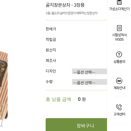
골지창문상자 - 3장용
가성소다계산기
5종 / 골드와 실버의 문양이 매력적인 창문상자
판매가
1,100원
시험성적서
적립금
1%
MSDS
원산지
국내산
제조사
구월
상품문의
디자인
수량
계좌안내
원
총 상품 금액
0
고객센터
장바구니