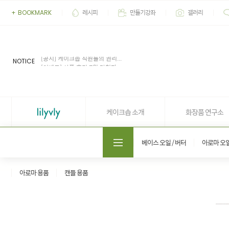
레시피
만들기강좌
갤러리
+
BOOKMARK
[이벤트] 2026' 여름 추천 아이...
[공지] 업무 마감시간 유동적 (4...
[공지] 케이크솝 직원들의 권리...
NOTICE
[이벤트] 상품 후기 7월 당첨자...
[이벤트] 상품 후기 6월 당첨자...
[이벤트] 2026' 여름 추천 아이...
[공지] 업무 마감시간 유동적 (4...
케이크솝 소개
화장품 연구소
도매쇼핑몰 솝프로
베이스 오일 / 버터
아로마 오
아로마 용품
캔들 용품