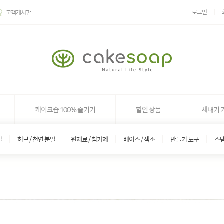
로그인
고객게시판
케이크솝 100% 즐기기
할인 상품
새내기 
일
허브 / 천연 분말
원재료 / 첨가제
베이스 / 색소
만들기 도구
스