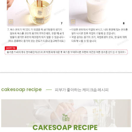
cakesoap recipe
피부가 좋아하는 케이크솝 레시피