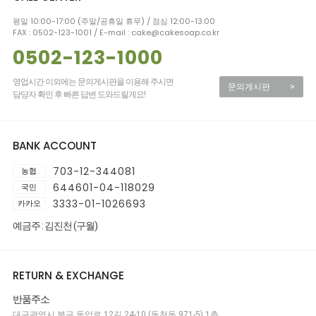
평일 10:00-17:00 (주말/공휴일 휴무) / 점심 12:00-13:00
FAX : 0502-123-1001 / E-mail : cake@cakesoap.co.kr
0502-123-1000
영업시간 이외에는 문의게시판을 이용해 주시면
문의게시판
>
담당자 확인 후 빠른 답변 도와드릴게요!
BANK ACCOUNT
703-12-344081
농협
644601-04-118029
국민
3333-01-1026693
카카오
예금주 : 김진천 (구월)
RETURN & EXCHANGE
반품주소
대구광역시 북구 동암로 12길 24-10 (동천동 971-5) 1층