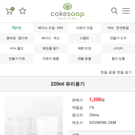
0
베이스 오일 · 버터
아로마 오일
허브 · 천연분말
원재료 · 첨가제
베이스 · 색소
스탬프
만들기 도구
비누 몰드
화장품 용기
예쁜 포장
스티커
만들기 키트
아로마 용품
캔들 용품
할인 상품
캔들 용품
캔들 용기
220ml 유리용기
1,300
판매가
원
적립금
1%
원산지
China
제조사
GOOWORL OEM