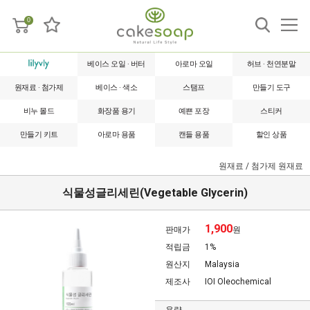
0
베이스 오일 · 버터
아로마 오일
허브 · 천연분말
원재료 · 첨가제
베이스 · 색소
스탬프
만들기 도구
비누 몰드
화장품 용기
예쁜 포장
스티커
만들기 키트
아로마 용품
캔들 용품
할인 상품
원재료 / 첨가제
원재료
식물성글리세린(Vegetable Glycerin)
1,900
판매가
원
적립금
1%
원산지
Malaysia
제조사
IOI Oleochemical