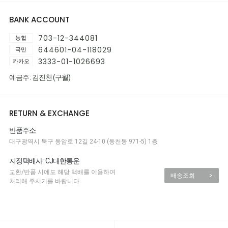
BANK ACCOUNT
703-12-344081
농협
644601-04-118029
국민
3333-01-1026693
카카오
예금주 : 김진천 (구월)
RETURN & EXCHANGE
반품주소
대구광역시 북구 동암로 12길 24-10 (동천동 971-5) 1층
지정택배사 : CJ대한통운
교환/반품 시에도 해당 택배를 이용하여
배송조회
>
처리해 주시기를 바랍니다.