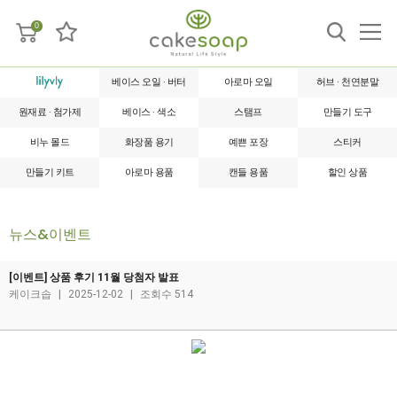
0
베이스 오일 · 버터
아로마 오일
허브 · 천연분말
원재료 · 첨가제
베이스 · 색소
스탬프
만들기 도구
비누 몰드
화장품 용기
예쁜 포장
스티커
만들기 키트
아로마 용품
캔들 용품
할인 상품
뉴스&이벤트
[이벤트] 상품 후기 11월 당첨자 발표
케이크솝
|
2025-12-02
|
조회수 514